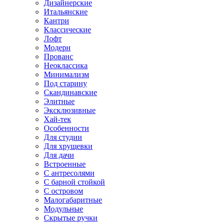
Дизайнерские
Итальянские
Кантри
Классические
Лофт
Модерн
Прованс
Неоклассика
Минимализм
Под старину
Скандинавские
Элитные
Эксклюзивные
Хай-тек
Особенности
Для студии
Для хрущевки
Для дачи
Встроенные
С антресолями
С барной стойкой
С островом
Малогабаритные
Модульные
Скрытые ручки