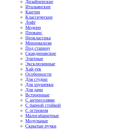
Дизайнерские
Итальянские
Кантри
Классические
Лофт
Модерн
Прованс
Неоклассика
Минимализм
Под старину
Скандинавские
Элитные
Эксклюзивные
Хай-тек
Особенности
Для студии
Для хрущевки
Для дачи
Встроенные
С антресолями
С барной стойкой
С островом
Малогабаритные
Модульные
Скрытые ручки