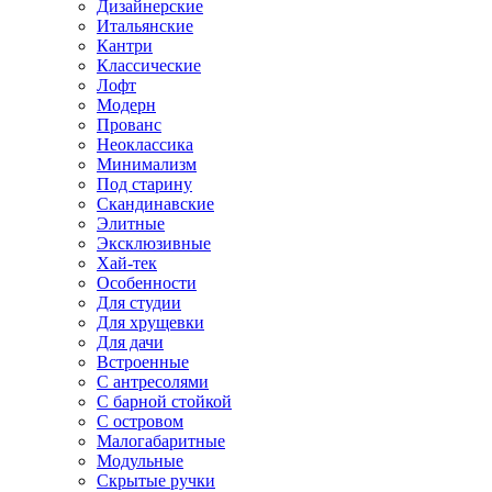
Дизайнерские
Итальянские
Кантри
Классические
Лофт
Модерн
Прованс
Неоклассика
Минимализм
Под старину
Скандинавские
Элитные
Эксклюзивные
Хай-тек
Особенности
Для студии
Для хрущевки
Для дачи
Встроенные
С антресолями
С барной стойкой
С островом
Малогабаритные
Модульные
Скрытые ручки