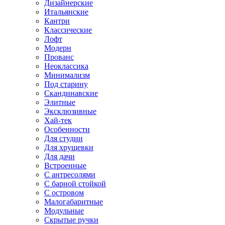
Дизайнерские
Итальянские
Кантри
Классические
Лофт
Модерн
Прованс
Неоклассика
Минимализм
Под старину
Скандинавские
Элитные
Эксклюзивные
Хай-тек
Особенности
Для студии
Для хрущевки
Для дачи
Встроенные
С антресолями
С барной стойкой
С островом
Малогабаритные
Модульные
Скрытые ручки