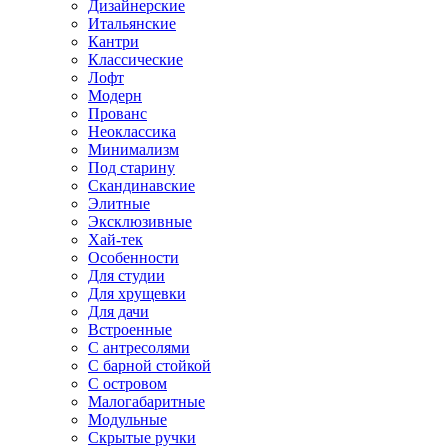
Дизайнерские
Итальянские
Кантри
Классические
Лофт
Модерн
Прованс
Неоклассика
Минимализм
Под старину
Скандинавские
Элитные
Эксклюзивные
Хай-тек
Особенности
Для студии
Для хрущевки
Для дачи
Встроенные
С антресолями
С барной стойкой
С островом
Малогабаритные
Модульные
Скрытые ручки