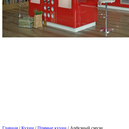
Главная
/
Кухни
/
Прямые кухни
/ Арбузный смузи