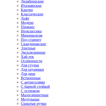
Дизайнерские
Итальянские
Кантри
Классические
Лофт
Модерн
Прованс
Неоклассика
Минимализм
Под старину
Скандинавские
Элитные
Эксклюзивные
Хай-тек
Особенности
Для студии
Для хрущевки
Для дачи
Встроенные
С антресолями
С барной стойкой
С островом
Малогабаритные
Модульные
Скрытые ручки