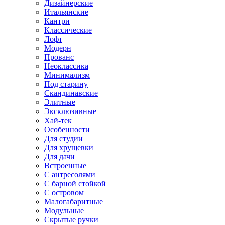
Дизайнерские
Итальянские
Кантри
Классические
Лофт
Модерн
Прованс
Неоклассика
Минимализм
Под старину
Скандинавские
Элитные
Эксклюзивные
Хай-тек
Особенности
Для студии
Для хрущевки
Для дачи
Встроенные
С антресолями
С барной стойкой
С островом
Малогабаритные
Модульные
Скрытые ручки