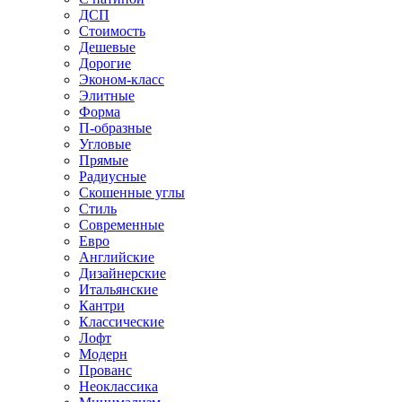
ДСП
Стоимость
Дешевые
Дорогие
Эконом-класс
Элитные
Форма
П-образные
Угловые
Прямые
Радиусные
Скошенные углы
Стиль
Современные
Евро
Английские
Дизайнерские
Итальянские
Кантри
Классические
Лофт
Модерн
Прованс
Неоклассика