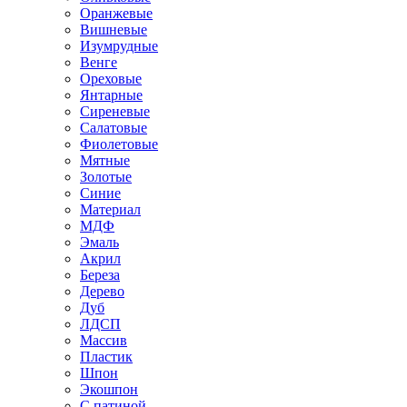
Оранжевые
Вишневые
Изумрудные
Венге
Ореховые
Янтарные
Сиреневые
Салатовые
Фиолетовые
Мятные
Золотые
Синие
Материал
МДФ
Эмаль
Акрил
Береза
Дерево
Дуб
ЛДСП
Массив
Пластик
Шпон
Экошпон
С патиной