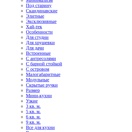
Минимализм
Под старину
Скандинавские
Элитные
Эксклюзивные
Хай-тек
Особенности
Для студии
Для хрущевки
Для дачи
Встроенные
С антресолями
С барной стойкой
С островом
Малогабаритные
Модульные
Скрытые ручки
Размер
Мини-кухни
Узкие
3 кв. м.
5 кв. м.
6 кв. м.
9 кв. м.
Все для кухни