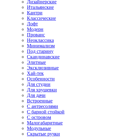
Дизайнерские
Итальянские
Кантри
Классические
Лофт
Модерн
Прованс
Неоклассика
Минимализм
Под старину
Скандинавские
Элитные
Эксклюзивные
Хай-тек
Особенности
Для студии
Для хрущевки
Для дачи
Встроенные
С антресолями
С барной стойкой
С островом
Малогабаритные
Модульные
Скрытые ручки