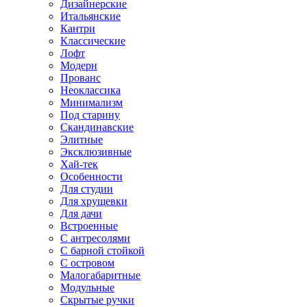
Дизайнерские
Итальянские
Кантри
Классические
Лофт
Модерн
Прованс
Неоклассика
Минимализм
Под старину
Скандинавские
Элитные
Эксклюзивные
Хай-тек
Особенности
Для студии
Для хрущевки
Для дачи
Встроенные
С антресолями
С барной стойкой
С островом
Малогабаритные
Модульные
Скрытые ручки