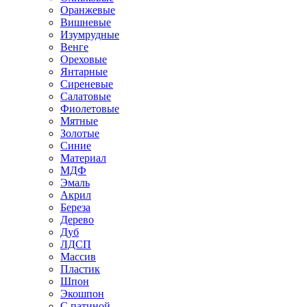
Оранжевые
Вишневые
Изумрудные
Венге
Ореховые
Янтарные
Сиреневые
Салатовые
Фиолетовые
Мятные
Золотые
Синие
Материал
МДФ
Эмаль
Акрил
Береза
Дерево
Дуб
ЛДСП
Массив
Пластик
Шпон
Экошпон
С патиной