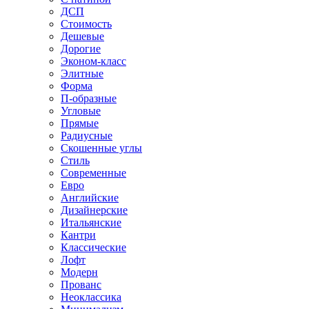
ДСП
Стоимость
Дешевые
Дорогие
Эконом-класс
Элитные
Форма
П-образные
Угловые
Прямые
Радиусные
Скошенные углы
Стиль
Современные
Евро
Английские
Дизайнерские
Итальянские
Кантри
Классические
Лофт
Модерн
Прованс
Неоклассика