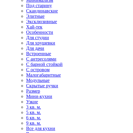
Минимализм
Под старину
Скандинавские
Элитные
Эксклюзивные
Хай-тек
Особенности
Для студии
Для хрущевки
Для дачи
Встроенные
С антресолями
С барной стойкой
С островом
Малогабаритные
Модульные
Скрытые ручки
Размер
Мини-кухни
Узкие
3 кв. м.
5 кв. м.
6 кв. м.
9 кв. м.
Все для кухни