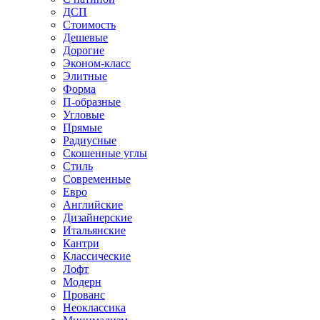
ДСП
Стоимость
Дешевые
Дорогие
Эконом-класс
Элитные
Форма
П-образные
Угловые
Прямые
Радиусные
Скошенные углы
Стиль
Современные
Евро
Английские
Дизайнерские
Итальянские
Кантри
Классические
Лофт
Модерн
Прованс
Неоклассика