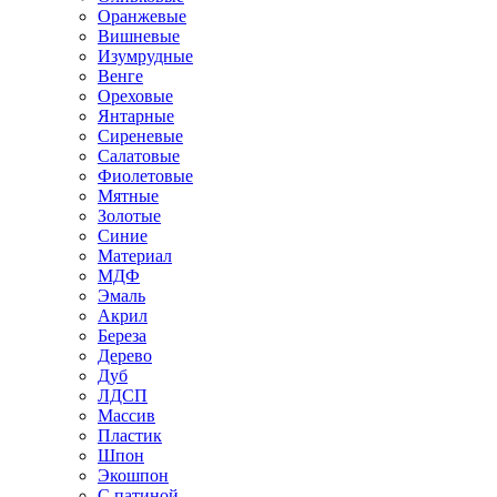
Оранжевые
Вишневые
Изумрудные
Венге
Ореховые
Янтарные
Сиреневые
Салатовые
Фиолетовые
Мятные
Золотые
Синие
Материал
МДФ
Эмаль
Акрил
Береза
Дерево
Дуб
ЛДСП
Массив
Пластик
Шпон
Экошпон
С патиной