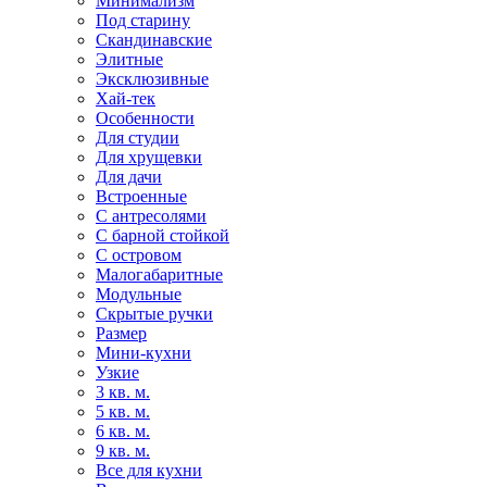
Минимализм
Под старину
Скандинавские
Элитные
Эксклюзивные
Хай-тек
Особенности
Для студии
Для хрущевки
Для дачи
Встроенные
С антресолями
С барной стойкой
С островом
Малогабаритные
Модульные
Скрытые ручки
Размер
Мини-кухни
Узкие
3 кв. м.
5 кв. м.
6 кв. м.
9 кв. м.
Все для кухни