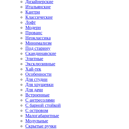
Дизайнерские
Итальянские
Кантри
Классические
Лофт
Модерн
Прованс
Неоклассика
Минимализм
Под старину
Скандинавские
Элитные
Эксклюзивные
Хай-тек
Особенности
Для студии
Для хрущевки
Для дачи
Встроенные
С антресолями
С барной стойкой
С островом
Малогабаритные
Модульные
Скрытые ручки