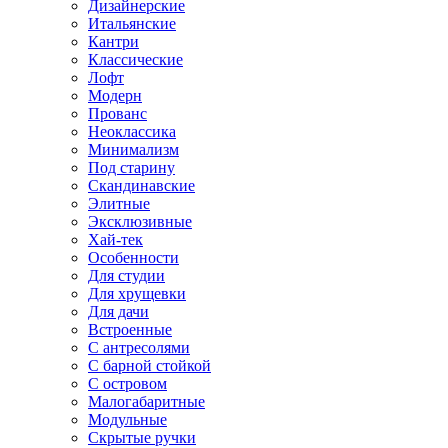
Дизайнерские
Итальянские
Кантри
Классические
Лофт
Модерн
Прованс
Неоклассика
Минимализм
Под старину
Скандинавские
Элитные
Эксклюзивные
Хай-тек
Особенности
Для студии
Для хрущевки
Для дачи
Встроенные
С антресолями
С барной стойкой
С островом
Малогабаритные
Модульные
Скрытые ручки