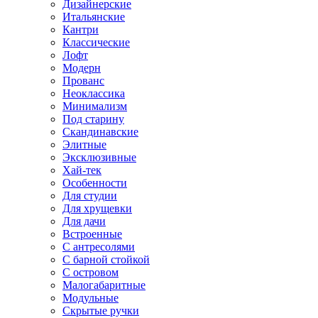
Дизайнерские
Итальянские
Кантри
Классические
Лофт
Модерн
Прованс
Неоклассика
Минимализм
Под старину
Скандинавские
Элитные
Эксклюзивные
Хай-тек
Особенности
Для студии
Для хрущевки
Для дачи
Встроенные
С антресолями
С барной стойкой
С островом
Малогабаритные
Модульные
Скрытые ручки