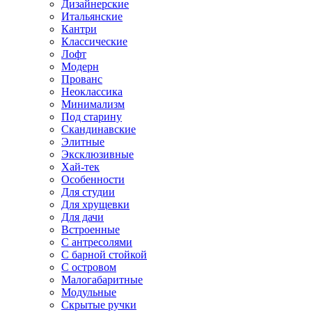
Дизайнерские
Итальянские
Кантри
Классические
Лофт
Модерн
Прованс
Неоклассика
Минимализм
Под старину
Скандинавские
Элитные
Эксклюзивные
Хай-тек
Особенности
Для студии
Для хрущевки
Для дачи
Встроенные
С антресолями
С барной стойкой
С островом
Малогабаритные
Модульные
Скрытые ручки