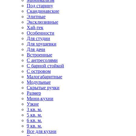
Минимализм
Под старину
Скандинавские
Элитные
Эксклюзивные
Хай-тек
Особенности
Для студии
Для хрущевки
Для дачи
Встроенные
С антресолями
С барной стойкой
С островом
Малогабаритные
Модульные
Скрытые ручки
Размер
Мини-кухни
Узкие
3 кв. м.
5 кв. м.
6 кв. м.
9 кв. м.
Все для кухни