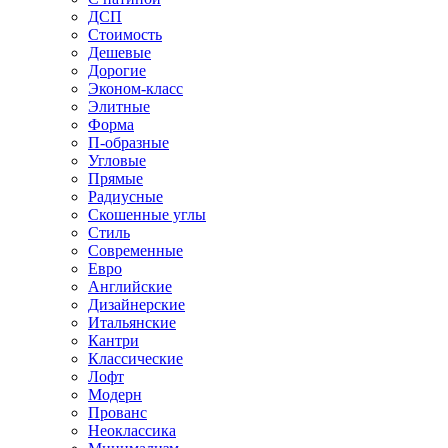
ДСП
Стоимость
Дешевые
Дорогие
Эконом-класс
Элитные
Форма
П-образные
Угловые
Прямые
Радиусные
Скошенные углы
Стиль
Современные
Евро
Английские
Дизайнерские
Итальянские
Кантри
Классические
Лофт
Модерн
Прованс
Неоклассика