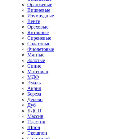
Оранжевые
Вишневые
Изумрудные
Венге
Ореховые
Янтарные
Сиреневые
Салатовые
Фиолетовые
Мятные
Золотые
Синие
Материал
МДФ
Эмаль
Акрил
Береза
Дерево
Дуб
ЛДСП
Массив
Пластик
Шпон
Экошпон
С патиной