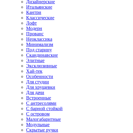
Дизайнерские
Итальянские
Кантри
Классические
Лофт
Модерн
Прованс
Неоклассика
Минимализм
Под старину
Скандинавские
Элитные
Эксклюзивные
Хай-тек
Особенности
Для студии
Для хрущевки
Для дачи
Встроенные
С антресолями
С барной стойкой
С островом
Малогабаритные
Модульные
Скрытые ручки