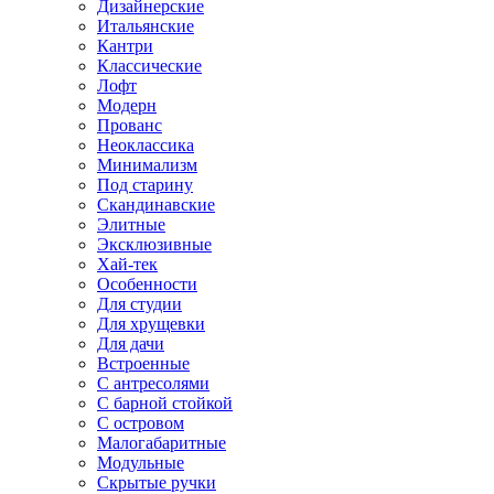
Дизайнерские
Итальянские
Кантри
Классические
Лофт
Модерн
Прованс
Неоклассика
Минимализм
Под старину
Скандинавские
Элитные
Эксклюзивные
Хай-тек
Особенности
Для студии
Для хрущевки
Для дачи
Встроенные
С антресолями
С барной стойкой
С островом
Малогабаритные
Модульные
Скрытые ручки