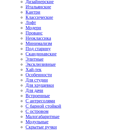
Дизайнерские
Итальянские
Кантри
Классические
Лофт
Модерн
Прованс
Неоклассика
Минимализм
Под старину
Скандинавские
Элитные
Эксклюзивные
Хай-тек
Особенности
Для студии
Для хрущевки
Для дачи
Встроенные
С антресолями
С барной стойкой
С островом
Малогабаритные
Модульные
Скрытые ручки