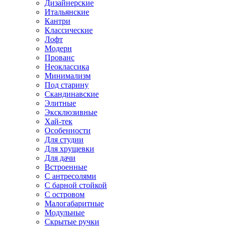
Дизайнерские
Итальянские
Кантри
Классические
Лофт
Модерн
Прованс
Неоклассика
Минимализм
Под старину
Скандинавские
Элитные
Эксклюзивные
Хай-тек
Особенности
Для студии
Для хрущевки
Для дачи
Встроенные
С антресолями
С барной стойкой
С островом
Малогабаритные
Модульные
Скрытые ручки