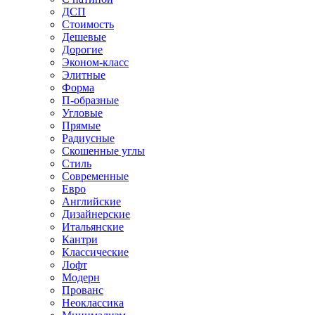
ДСП
Стоимость
Дешевые
Дорогие
Эконом-класс
Элитные
Форма
П-образные
Угловые
Прямые
Радиусные
Скошенные углы
Стиль
Современные
Евро
Английские
Дизайнерские
Итальянские
Кантри
Классические
Лофт
Модерн
Прованс
Неоклассика