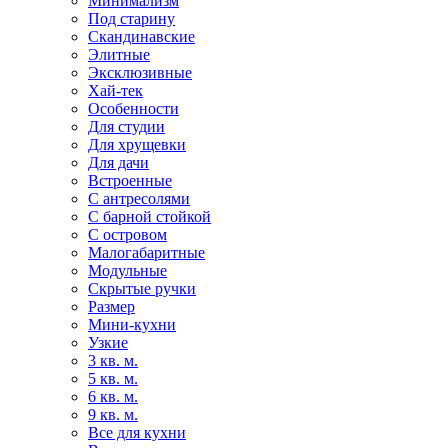
Минимализм
Под старину
Скандинавские
Элитные
Эксклюзивные
Хай-тек
Особенности
Для студии
Для хрущевки
Для дачи
Встроенные
С антресолями
С барной стойкой
С островом
Малогабаритные
Модульные
Скрытые ручки
Размер
Мини-кухни
Узкие
3 кв. м.
5 кв. м.
6 кв. м.
9 кв. м.
Все для кухни