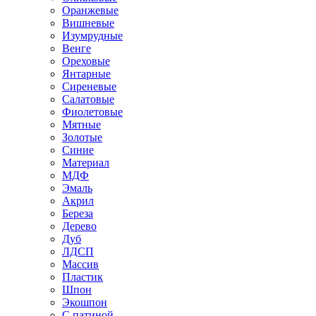
Оранжевые
Вишневые
Изумрудные
Венге
Ореховые
Янтарные
Сиреневые
Салатовые
Фиолетовые
Мятные
Золотые
Синие
Материал
МДФ
Эмаль
Акрил
Береза
Дерево
Дуб
ЛДСП
Массив
Пластик
Шпон
Экошпон
С патиной