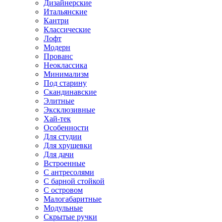
Дизайнерские
Итальянские
Кантри
Классические
Лофт
Модерн
Прованс
Неоклассика
Минимализм
Под старину
Скандинавские
Элитные
Эксклюзивные
Хай-тек
Особенности
Для студии
Для хрущевки
Для дачи
Встроенные
С антресолями
С барной стойкой
С островом
Малогабаритные
Модульные
Скрытые ручки