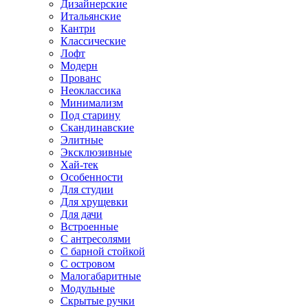
Дизайнерские
Итальянские
Кантри
Классические
Лофт
Модерн
Прованс
Неоклассика
Минимализм
Под старину
Скандинавские
Элитные
Эксклюзивные
Хай-тек
Особенности
Для студии
Для хрущевки
Для дачи
Встроенные
С антресолями
С барной стойкой
С островом
Малогабаритные
Модульные
Скрытые ручки