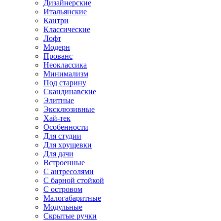
Дизайнерские
Итальянские
Кантри
Классические
Лофт
Модерн
Прованс
Неоклассика
Минимализм
Под старину
Скандинавские
Элитные
Эксклюзивные
Хай-тек
Особенности
Для студии
Для хрущевки
Для дачи
Встроенные
С антресолями
С барной стойкой
С островом
Малогабаритные
Модульные
Скрытые ручки