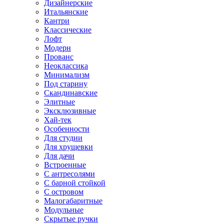
Дизайнерские
Итальянские
Кантри
Классические
Лофт
Модерн
Прованс
Неоклассика
Минимализм
Под старину
Скандинавские
Элитные
Эксклюзивные
Хай-тек
Особенности
Для студии
Для хрущевки
Для дачи
Встроенные
С антресолями
С барной стойкой
С островом
Малогабаритные
Модульные
Скрытые ручки