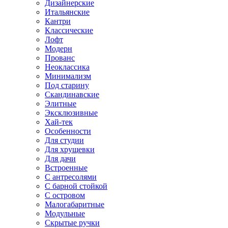
Дизайнерские
Итальянские
Кантри
Классические
Лофт
Модерн
Прованс
Неоклассика
Минимализм
Под старину
Скандинавские
Элитные
Эксклюзивные
Хай-тек
Особенности
Для студии
Для хрущевки
Для дачи
Встроенные
С антресолями
С барной стойкой
С островом
Малогабаритные
Модульные
Скрытые ручки