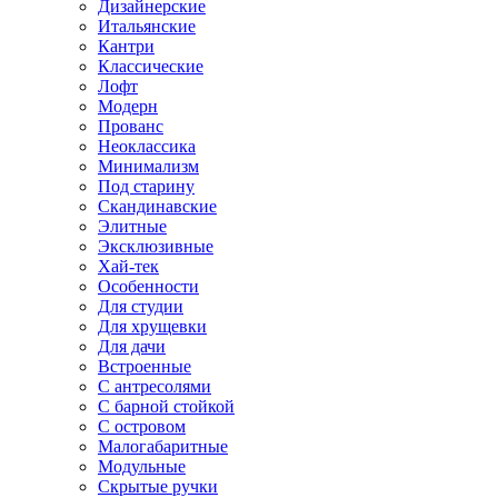
Дизайнерские
Итальянские
Кантри
Классические
Лофт
Модерн
Прованс
Неоклассика
Минимализм
Под старину
Скандинавские
Элитные
Эксклюзивные
Хай-тек
Особенности
Для студии
Для хрущевки
Для дачи
Встроенные
С антресолями
С барной стойкой
С островом
Малогабаритные
Модульные
Скрытые ручки