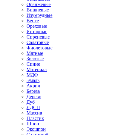
Оранжевые
Вишневые
Изумрудные
Венге
Ореховые
Янтарные
Сиреневые
Салатовые
Фиолетовые
Мятные
Золотые
Синие
Материал
МДФ
Эмаль
Акрил
Береза
Дерево
Дуб
ЛДСП
Массив
Пластик
Шпон
Экошпон
С патиной