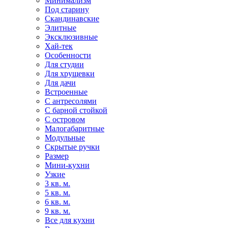
Минимализм
Под старину
Скандинавские
Элитные
Эксклюзивные
Хай-тек
Особенности
Для студии
Для хрущевки
Для дачи
Встроенные
С антресолями
С барной стойкой
С островом
Малогабаритные
Модульные
Скрытые ручки
Размер
Мини-кухни
Узкие
3 кв. м.
5 кв. м.
6 кв. м.
9 кв. м.
Все для кухни