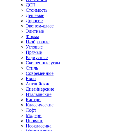
ДСП
Стоимость
Дешевые
Дорогие
Эконом-класс
Элитные
Форма
П-образные
Угловые
Прямые
Радиусные
Скошенные углы
Стиль
Современные
Евро
Английские
Дизайнерские
Итальянские
Кантри
Классические
Лофт
Модерн
Прованс
Неоклассика