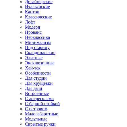
Дизайнерские
Итальянские
Кантри
Классические
Лофт
Модерн
Прованс
Неоклассика
Минимализм
Под старину
Скандинавские
Элитные
Эксклюзивные
Хай-тек
Особенности
Для студии
Для хрущевки
Для дачи
Встроенные
С антресолями
С барной стойкой
С островом
Малогабаритные
Модульные
Скрытые ручки