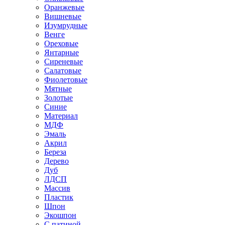
Оранжевые
Вишневые
Изумрудные
Венге
Ореховые
Янтарные
Сиреневые
Салатовые
Фиолетовые
Мятные
Золотые
Синие
Материал
МДФ
Эмаль
Акрил
Береза
Дерево
Дуб
ЛДСП
Массив
Пластик
Шпон
Экошпон
С патиной