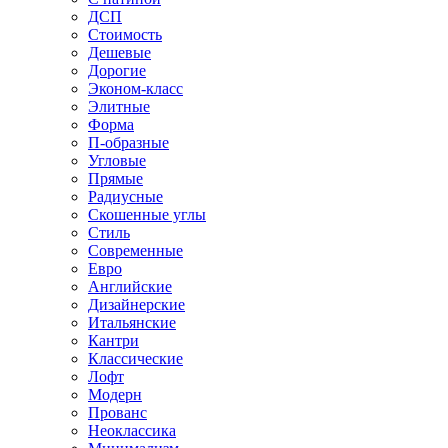
ДСП
Стоимость
Дешевые
Дорогие
Эконом-класс
Элитные
Форма
П-образные
Угловые
Прямые
Радиусные
Скошенные углы
Стиль
Современные
Евро
Английские
Дизайнерские
Итальянские
Кантри
Классические
Лофт
Модерн
Прованс
Неоклассика