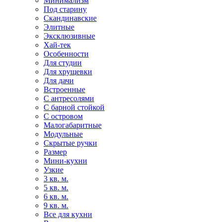
Минимализм
Под старину
Скандинавские
Элитные
Эксклюзивные
Хай-тек
Особенности
Для студии
Для хрущевки
Для дачи
Встроенные
С антресолями
С барной стойкой
С островом
Малогабаритные
Модульные
Скрытые ручки
Размер
Мини-кухни
Узкие
3 кв. м.
5 кв. м.
6 кв. м.
9 кв. м.
Все для кухни