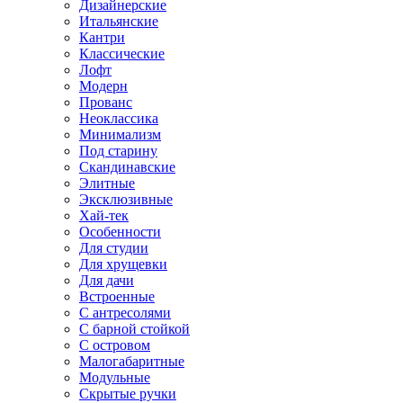
Дизайнерские
Итальянские
Кантри
Классические
Лофт
Модерн
Прованс
Неоклассика
Минимализм
Под старину
Скандинавские
Элитные
Эксклюзивные
Хай-тек
Особенности
Для студии
Для хрущевки
Для дачи
Встроенные
С антресолями
С барной стойкой
С островом
Малогабаритные
Модульные
Скрытые ручки