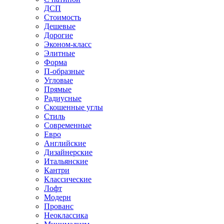
ДСП
Стоимость
Дешевые
Дорогие
Эконом-класс
Элитные
Форма
П-образные
Угловые
Прямые
Радиусные
Скошенные углы
Стиль
Современные
Евро
Английские
Дизайнерские
Итальянские
Кантри
Классические
Лофт
Модерн
Прованс
Неоклассика