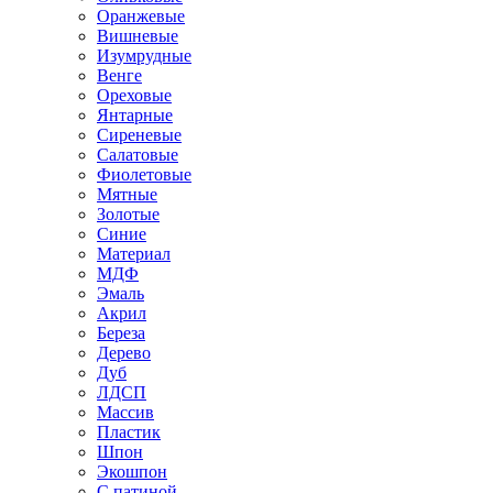
Оранжевые
Вишневые
Изумрудные
Венге
Ореховые
Янтарные
Сиреневые
Салатовые
Фиолетовые
Мятные
Золотые
Синие
Материал
МДФ
Эмаль
Акрил
Береза
Дерево
Дуб
ЛДСП
Массив
Пластик
Шпон
Экошпон
С патиной