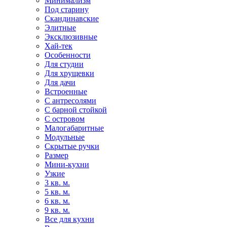
Минимализм
Под старину
Скандинавские
Элитные
Эксклюзивные
Хай-тек
Особенности
Для студии
Для хрущевки
Для дачи
Встроенные
С антресолями
С барной стойкой
С островом
Малогабаритные
Модульные
Скрытые ручки
Размер
Мини-кухни
Узкие
3 кв. м.
5 кв. м.
6 кв. м.
9 кв. м.
Все для кухни