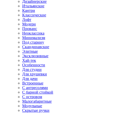
Дизайнерские
Итальянские
Кантри
Классические
Лофт
Модерн
Прованс
Неоклассика
Минимализм
Под старину
Скандинавские
Элитные
Эксклюзивные
Хай-тек
Особенности
Для студии
Для хрущевки
Для дачи
Встроенные
С антресолями
С барной стойкой
С островом
Малогабаритные
Модульные
Скрытые ручки