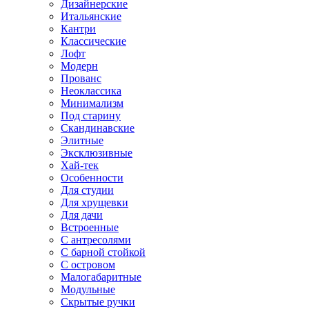
Дизайнерские
Итальянские
Кантри
Классические
Лофт
Модерн
Прованс
Неоклассика
Минимализм
Под старину
Скандинавские
Элитные
Эксклюзивные
Хай-тек
Особенности
Для студии
Для хрущевки
Для дачи
Встроенные
С антресолями
С барной стойкой
С островом
Малогабаритные
Модульные
Скрытые ручки