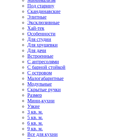
Минимализм
Под старину
Скандинавские
Элитные
Эксклюзивные
Хай-тек
Особенности
Для студии
Для хрущевки
Для дачи
Встроенные
С антресолями
С барной стойкой
С островом
Малогабаритные
Модульные
Скрытые ручки
Размер
Мини-кухни
Узкие
3 кв. м.
5 кв. м.
6 кв. м.
9 кв. м.
Все для кухни