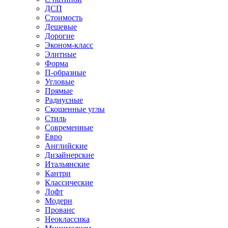
ДСП
Стоимость
Дешевые
Дорогие
Эконом-класс
Элитные
Форма
П-образные
Угловые
Прямые
Радиусные
Скошенные углы
Стиль
Современные
Евро
Английские
Дизайнерские
Итальянские
Кантри
Классические
Лофт
Модерн
Прованс
Неоклассика