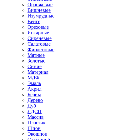
Оранжевые
Вишневые
Изумрудные
Венге
Ореховые
Янтарные
Сиреневые
Салатовые
Фиолетовые
Мятные
Золотые
Синие
Материал
МДФ
Эмаль
Акрил
Береза
Дерево
Дуб
ЛДСП
Массив
Пластик
Шпон
Экошпон
С патиной