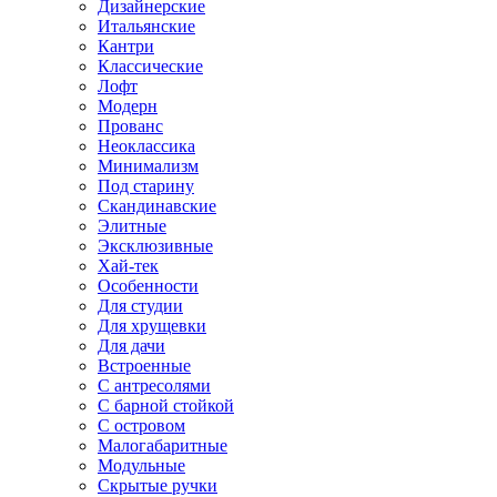
Дизайнерские
Итальянские
Кантри
Классические
Лофт
Модерн
Прованс
Неоклассика
Минимализм
Под старину
Скандинавские
Элитные
Эксклюзивные
Хай-тек
Особенности
Для студии
Для хрущевки
Для дачи
Встроенные
С антресолями
С барной стойкой
С островом
Малогабаритные
Модульные
Скрытые ручки