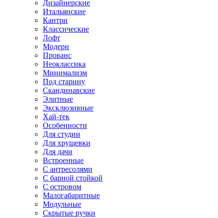
Дизайнерские
Итальянские
Кантри
Классические
Лофт
Модерн
Прованс
Неоклассика
Минимализм
Под старину
Скандинавские
Элитные
Эксклюзивные
Хай-тек
Особенности
Для студии
Для хрущевки
Для дачи
Встроенные
С антресолями
С барной стойкой
С островом
Малогабаритные
Модульные
Скрытые ручки