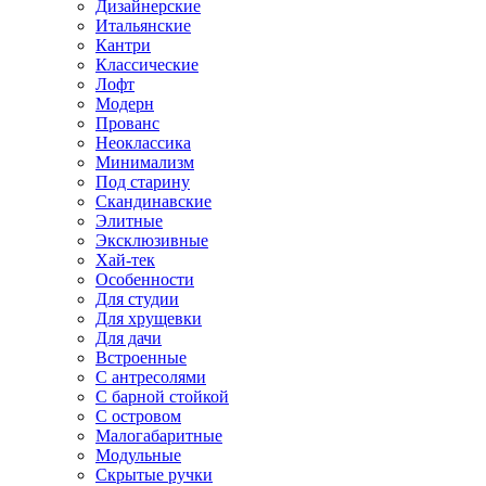
Дизайнерские
Итальянские
Кантри
Классические
Лофт
Модерн
Прованс
Неоклассика
Минимализм
Под старину
Скандинавские
Элитные
Эксклюзивные
Хай-тек
Особенности
Для студии
Для хрущевки
Для дачи
Встроенные
С антресолями
С барной стойкой
С островом
Малогабаритные
Модульные
Скрытые ручки