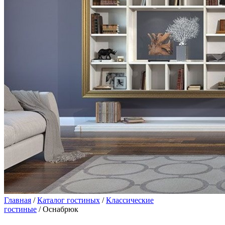
Главная
/
Каталог гостиных
/
Классические
гостиные
/ Оснабрюк