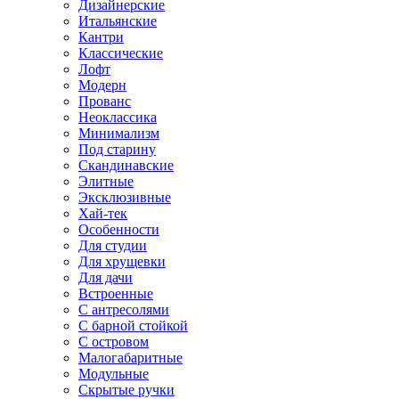
Дизайнерские
Итальянские
Кантри
Классические
Лофт
Модерн
Прованс
Неоклассика
Минимализм
Под старину
Скандинавские
Элитные
Эксклюзивные
Хай-тек
Особенности
Для студии
Для хрущевки
Для дачи
Встроенные
С антресолями
С барной стойкой
С островом
Малогабаритные
Модульные
Скрытые ручки