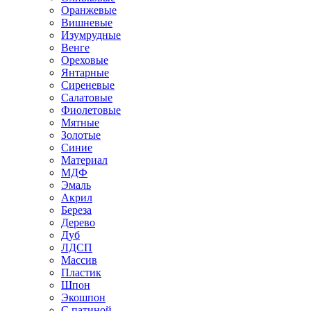
Оранжевые
Вишневые
Изумрудные
Венге
Ореховые
Янтарные
Сиреневые
Салатовые
Фиолетовые
Мятные
Золотые
Синие
Материал
МДФ
Эмаль
Акрил
Береза
Дерево
Дуб
ЛДСП
Массив
Пластик
Шпон
Экошпон
С патиной