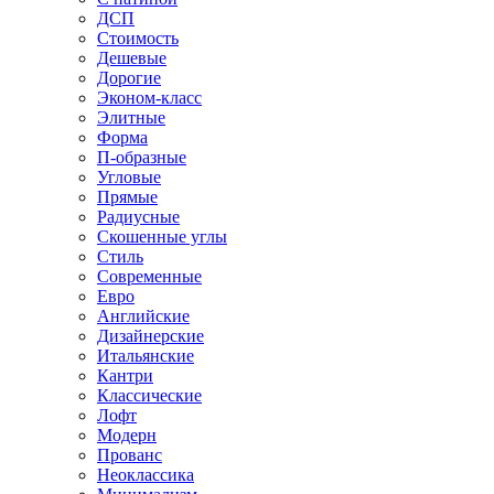
ДСП
Стоимость
Дешевые
Дорогие
Эконом-класс
Элитные
Форма
П-образные
Угловые
Прямые
Радиусные
Скошенные углы
Стиль
Современные
Евро
Английские
Дизайнерские
Итальянские
Кантри
Классические
Лофт
Модерн
Прованс
Неоклассика