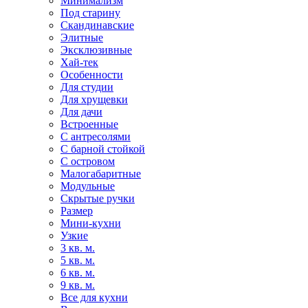
Минимализм
Под старину
Скандинавские
Элитные
Эксклюзивные
Хай-тек
Особенности
Для студии
Для хрущевки
Для дачи
Встроенные
С антресолями
С барной стойкой
С островом
Малогабаритные
Модульные
Скрытые ручки
Размер
Мини-кухни
Узкие
3 кв. м.
5 кв. м.
6 кв. м.
9 кв. м.
Все для кухни