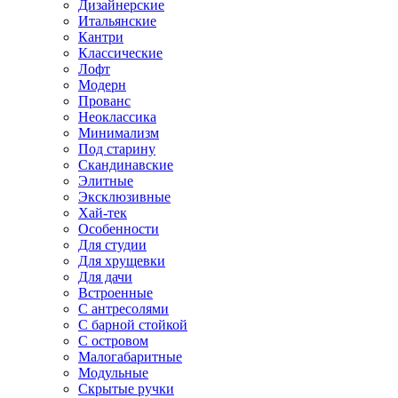
Дизайнерские
Итальянские
Кантри
Классические
Лофт
Модерн
Прованс
Неоклассика
Минимализм
Под старину
Скандинавские
Элитные
Эксклюзивные
Хай-тек
Особенности
Для студии
Для хрущевки
Для дачи
Встроенные
С антресолями
С барной стойкой
С островом
Малогабаритные
Модульные
Скрытые ручки