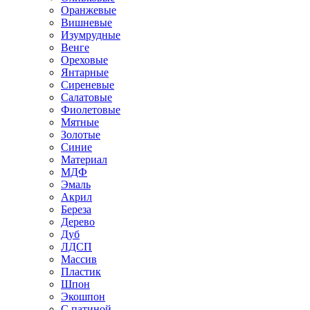
Оранжевые
Вишневые
Изумрудные
Венге
Ореховые
Янтарные
Сиреневые
Салатовые
Фиолетовые
Мятные
Золотые
Синие
Материал
МДФ
Эмаль
Акрил
Береза
Дерево
Дуб
ЛДСП
Массив
Пластик
Шпон
Экошпон
С патиной