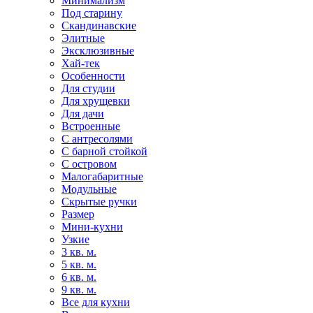
Минимализм
Под старину
Скандинавские
Элитные
Эксклюзивные
Хай-тек
Особенности
Для студии
Для хрущевки
Для дачи
Встроенные
С антресолями
С барной стойкой
С островом
Малогабаритные
Модульные
Скрытые ручки
Размер
Мини-кухни
Узкие
3 кв. м.
5 кв. м.
6 кв. м.
9 кв. м.
Все для кухни