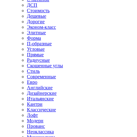
ДСП
Стоимость
Дешевые
Дорогие
Эконом-класс
Элитные
Форма
П-образные
Угловые
Прямые
Радиусные
Скошенные углы
Стиль
Современные
Евро
Английские
Дизайнерские
Итальянские
Кантри
Классические
Лофт
Модерн
Прованс
Неоклассика