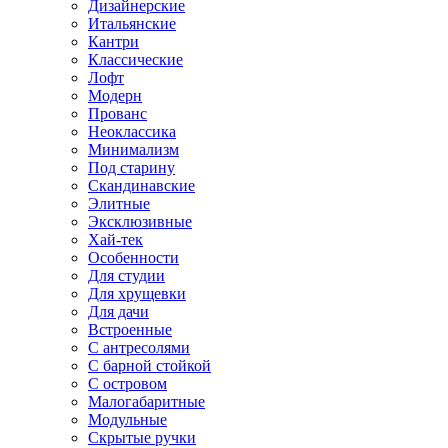
Дизайнерские
Итальянские
Кантри
Классические
Лофт
Модерн
Прованс
Неоклассика
Минимализм
Под старину
Скандинавские
Элитные
Эксклюзивные
Хай-тек
Особенности
Для студии
Для хрущевки
Для дачи
Встроенные
С антресолями
С барной стойкой
С островом
Малогабаритные
Модульные
Скрытые ручки