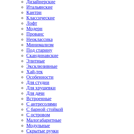
Дизайнерские
Итальянские
Кантри
Классические
Лофт
Модерн
Прованс
Неоклассика
Минимализм
Под старину
Скандинавские
Элитные
Эксклюзивные
Хай-тек
Особенности
Для студии
Для хрущевки
Для дачи
Встроенные
С антресолями
С барной стойкой
С островом
Малогабаритные
Модульные
Скрытые ручки