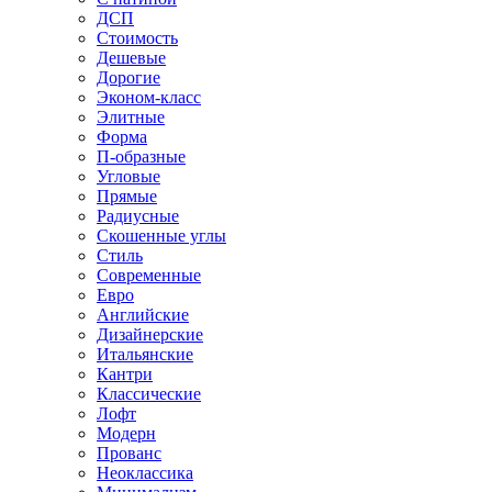
ДСП
Стоимость
Дешевые
Дорогие
Эконом-класс
Элитные
Форма
П-образные
Угловые
Прямые
Радиусные
Скошенные углы
Стиль
Современные
Евро
Английские
Дизайнерские
Итальянские
Кантри
Классические
Лофт
Модерн
Прованс
Неоклассика