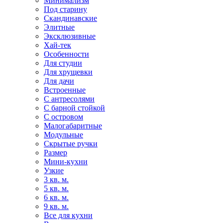
Минимализм
Под старину
Скандинавские
Элитные
Эксклюзивные
Хай-тек
Особенности
Для студии
Для хрущевки
Для дачи
Встроенные
С антресолями
С барной стойкой
С островом
Малогабаритные
Модульные
Скрытые ручки
Размер
Мини-кухни
Узкие
3 кв. м.
5 кв. м.
6 кв. м.
9 кв. м.
Все для кухни