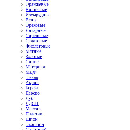
Оранжевые
Вишневые
Изумрудные
Венге
Ореховые
Янтарные
Сиреневые
Салатовые
Фиолетовые
Мятные
Золотые
Синие
Материал
МДФ
Эмаль
Акрил
Береза
Дерево
Дуб
ЛДСП
Массив
Пластик
Шпон
Экошпон
С патиной