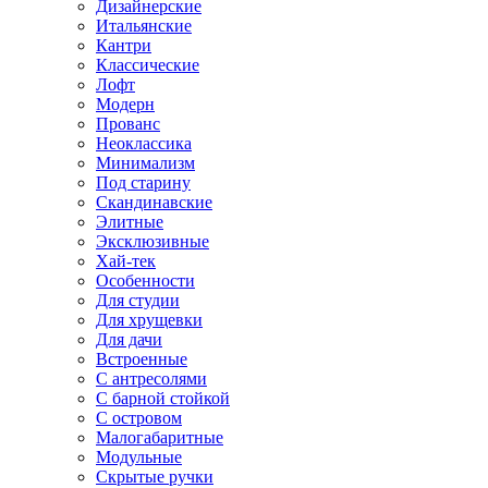
Дизайнерские
Итальянские
Кантри
Классические
Лофт
Модерн
Прованс
Неоклассика
Минимализм
Под старину
Скандинавские
Элитные
Эксклюзивные
Хай-тек
Особенности
Для студии
Для хрущевки
Для дачи
Встроенные
С антресолями
С барной стойкой
С островом
Малогабаритные
Модульные
Скрытые ручки