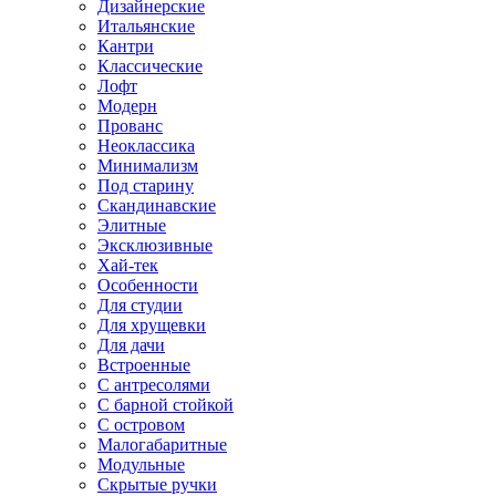
Дизайнерские
Итальянские
Кантри
Классические
Лофт
Модерн
Прованс
Неоклассика
Минимализм
Под старину
Скандинавские
Элитные
Эксклюзивные
Хай-тек
Особенности
Для студии
Для хрущевки
Для дачи
Встроенные
С антресолями
С барной стойкой
С островом
Малогабаритные
Модульные
Скрытые ручки