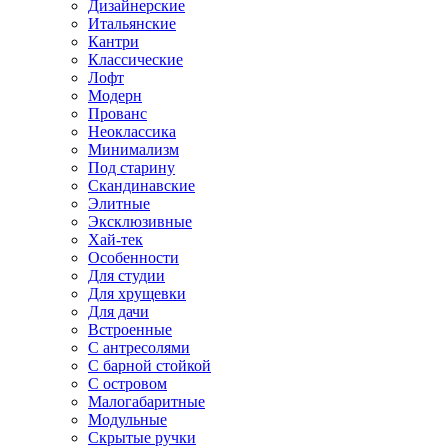
Дизайнерские
Итальянские
Кантри
Классические
Лофт
Модерн
Прованс
Неоклассика
Минимализм
Под старину
Скандинавские
Элитные
Эксклюзивные
Хай-тек
Особенности
Для студии
Для хрущевки
Для дачи
Встроенные
С антресолями
С барной стойкой
С островом
Малогабаритные
Модульные
Скрытые ручки