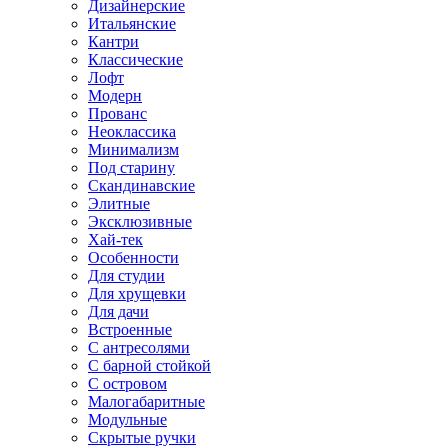
Дизайнерские
Итальянские
Кантри
Классические
Лофт
Модерн
Прованс
Неоклассика
Минимализм
Под старину
Скандинавские
Элитные
Эксклюзивные
Хай-тек
Особенности
Для студии
Для хрущевки
Для дачи
Встроенные
С антресолями
С барной стойкой
С островом
Малогабаритные
Модульные
Скрытые ручки